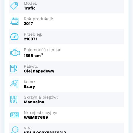
Model:
Trafic
Rok produkcji:
2017
Przebieg:
216371
Pojemność silnika:
3
1598 cm
Paliwo:
Olej napędowy
Kolor:
Szary
Skrzynia biegów:
Manualna
Nr rejestracyjny:
WGM97669
VIN:
VF1JL000X58256312