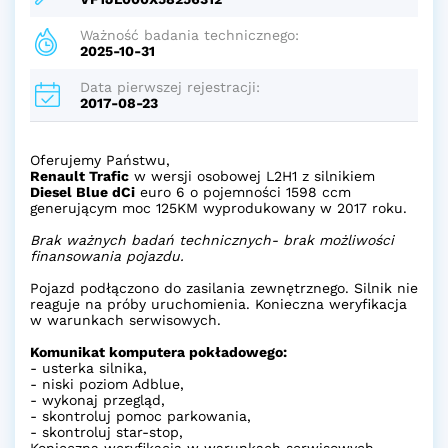
Ważność badania technicznego:
2025-10-31
Data pierwszej rejestracji:
2017-08-23
Oferujemy Państwu,
Renault Trafic
w wersji osobowej L2H1 z silnikiem
Diesel Blue dCi
euro 6 o pojemności 1598 ccm
generującym moc 125KM wyprodukowany w 2017 roku.
Brak ważnych badań technicznych- brak możliwości
finansowania pojazdu.
Pojazd podłączono do zasilania zewnętrznego. Silnik nie
reaguje na próby uruchomienia. Konieczna weryfikacja
w warunkach serwisowych.
Komunikat komputera pokładowego:
- usterka silnika,
- niski poziom Adblue,
- wykonaj przegląd,
- skontroluj pomoc parkowania,
- skontroluj star-stop,
Konieczna weryfikacja w warunkach serwisowych.