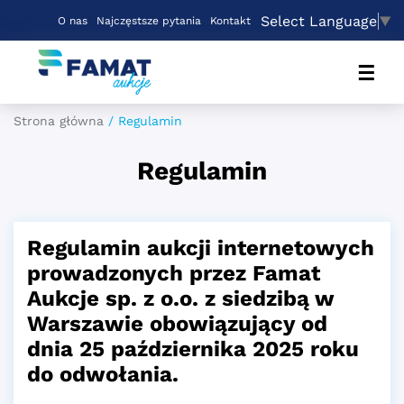
Select Language
▼
O nas
Najczęstsze pytania
Kontakt
☰
Strona główna
/
Regulamin
Regulamin
Regulamin aukcji internetowych
prowadzonych przez Famat
Aukcje sp. z o.o. z siedzibą w
Warszawie obowiązujący od
dnia 25 października 2025 roku
do odwołania.