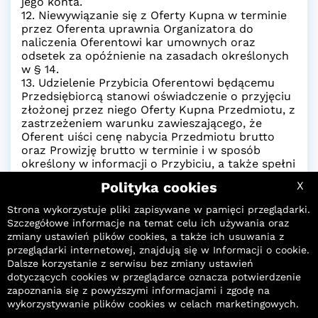
jego konta.
12. Niewywiązanie się z Oferty Kupna w terminie
przez Oferenta uprawnia Organizatora do
naliczenia Oferentowi kar umownych oraz
odsetek za opóźnienie na zasadach określonych
w § 14.
13. Udzielenie Przybicia Oferentowi będącemu
Przedsiębiorcą stanowi oświadczenie o przyjęciu
złożonej przez niego Oferty Kupna Przedmiotu, z
zastrzeżeniem warunku zawieszającego, że
Oferent uiści cenę nabycia Przedmiotu brutto
oraz Prowizję brutto w terminie i w sposób
określony w informacji o Przybiciu, a także spełni
dodatkowe wymogi określone przez
Polityka cookies
X
Organizatora lub Właściciela, w szczególności
dotyczące dostarczenia wymaganych
Strona wykorzystuje pliki zapisywane w pamięci przeglądarki.
dokumentów na potrzeby weryfikacji Oferenta
Szczegółowe informacje na temat celu ich używania oraz
pod kątem kryteriów wynikających z ustawy z
zmiany ustawień plików cookies, a także ich usuwania z
dnia 1 marca 2018 r. o przeciwdziałaniu praniu
przeglądarki internetowej, znajdują się w
Informacji o cookie
.
pieniędzy oraz finansowaniu terroryzmu lub
Dalsze korzystanie z serwisu bez zmiany ustawień
innych przepisów lub wewnętrznych procedur
dotyczących cookies w przeglądarce oznacza potwierdzenie
Organizatora lub Właściciela lub zawarcia
zapoznania się z powyższymi informacjami i zgodę na
umowy w formie pisemnej.
wykorzystywanie plików cookies w celach marketingowych.
14. Organizator ma prawo zaliczyć wszelkie