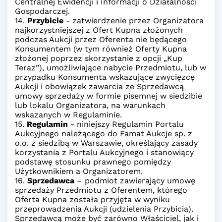
Centralnej Ewidencji i Informacji o Działalności
Gospodarczej.
14.
Przybicie
- zatwierdzenie przez Organizatora
najkorzystniejszej z Ofert Kupna złożonych
podczas Aukcji przez Oferenta nie będącego
Konsumentem (w tym również Oferty Kupna
złożonej poprzez skorzystanie z opcji „Kup
Teraz”), umożliwiające nabycie Przedmiotu, lub w
przypadku Konsumenta wskazujące zwycięzcę
Aukcji i obowiązek zawarcia ze Sprzedawcą
umowy sprzedaży w formie pisemnej w siedzibie
lub lokalu Organizatora, na warunkach
wskazanych w Regulaminie.
15.
Regulamin
- niniejszy Regulamin Portalu
Aukcyjnego należącego do Famat Aukcje sp. z
o.o. z siedzibą w Warszawie, określający zasady
korzystania z Portalu Aukcyjnego i stanowiący
podstawę stosunku prawnego pomiędzy
Użytkownikiem a Organizatorem.
16.
Sprzedawca
– podmiot zawierający umowę
sprzedaży Przedmiotu z Oferentem, którego
Oferta Kupna została przyjęta w wyniku
przeprowadzenia Aukcji (udzielenia Przybicia).
Sprzedawcą może być zarówno Właściciel, jak i