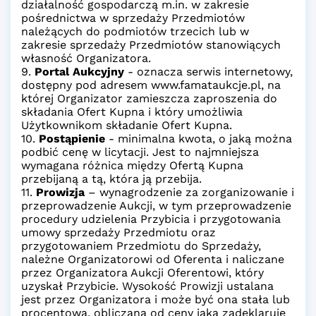
działalność gospodarczą m.in. w zakresie
pośrednictwa w sprzedaży Przedmiotów
należących do podmiotów trzecich lub w
zakresie sprzedaży Przedmiotów stanowiących
własność Organizatora.
9.
Portal Aukcyjny
- oznacza serwis internetowy,
dostępny pod adresem www.famataukcje.pl, na
której Organizator zamieszcza zaproszenia do
składania Ofert Kupna i który umożliwia
Użytkownikom składanie Ofert Kupna.
10.
Postąpienie
- minimalna kwota, o jaką można
podbić cenę w licytacji. Jest to najmniejsza
wymagana różnica między Ofertą Kupna
przebijaną a tą, która ją przebija.
11.
Prowizja
– wynagrodzenie za zorganizowanie i
przeprowadzenie Aukcji, w tym przeprowadzenie
procedury udzielenia Przybicia i przygotowania
umowy sprzedaży Przedmiotu oraz
przygotowaniem Przedmiotu do Sprzedaży,
należne Organizatorowi od Oferenta i naliczane
przez Organizatora Aukcji Oferentowi, który
uzyskał Przybicie. Wysokość Prowizji ustalana
jest przez Organizatora i może być ona stała lub
procentowa, obliczana od ceny jaką zadeklaruje