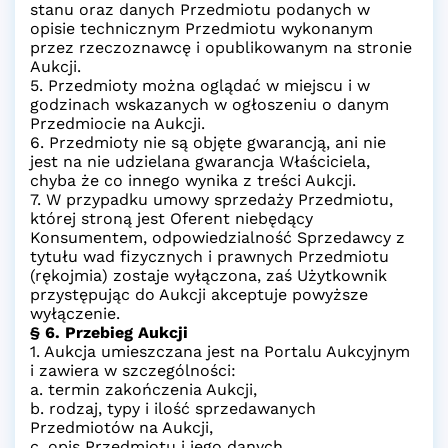
stanu oraz danych Przedmiotu podanych w
opisie technicznym Przedmiotu wykonanym
przez rzeczoznawcę i opublikowanym na stronie
Aukcji.
5. Przedmioty można oglądać w miejscu i w
godzinach wskazanych w ogłoszeniu o danym
Przedmiocie na Aukcji.
6. Przedmioty nie są objęte gwarancją, ani nie
jest na nie udzielana gwarancja Właściciela,
chyba że co innego wynika z treści Aukcji.
7. W przypadku umowy sprzedaży Przedmiotu,
której stroną jest Oferent niebędący
Konsumentem, odpowiedzialność Sprzedawcy z
tytułu wad fizycznych i prawnych Przedmiotu
(rękojmia) zostaje wyłączona, zaś Użytkownik
przystępując do Aukcji akceptuje powyższe
wyłączenie.
§ 6. Przebieg Aukcji
1. Aukcja umieszczana jest na Portalu Aukcyjnym
i zawiera w szczególności:
a. termin zakończenia Aukcji,
b. rodzaj, typy i ilość sprzedawanych
Przedmiotów na Aukcji,
c. opis Przedmiotu i jego danych,