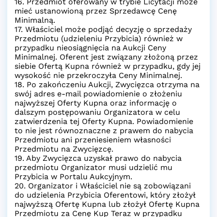
16. Przedmiot oferowany w trybie Licytacji może
mieć ustanowioną przez Sprzedawcę Cenę
Minimalną.
17. Właściciel może podjąć decyzję o sprzedaży
Przedmiotu (udzieleniu Przybicia) również w
przypadku nieosiągnięcia na Aukcji Ceny
Minimalnej. Oferent jest związany złożoną przez
siebie Ofertą Kupna również w przypadku, gdy jej
wysokość nie przekroczyła Ceny Minimalnej.
18. Po zakończeniu Aukcji, Zwycięzca otrzyma na
swój adres e-mail powiadomienie o złożeniu
najwyższej Oferty Kupna oraz informację o
dalszym postępowaniu Organizatora w celu
zatwierdzenia tej Oferty Kupna. Powiadomienie
to nie jest równoznaczne z prawem do nabycia
Przedmiotu ani przeniesieniem własności
Przedmiotu na Zwycięzcę.
19. Aby Zwycięzca uzyskał prawo do nabycia
przedmiotu Organizator musi udzielić mu
Przybicia w Portalu Aukcyjnym.
20. Organizator i Właściciel nie są zobowiązani
do udzielenia Przybicia Oferentowi, który złożył
najwyższą Ofertę Kupna lub złożył Ofertę Kupna
Przedmiotu za Cenę Kup Teraz w przypadku