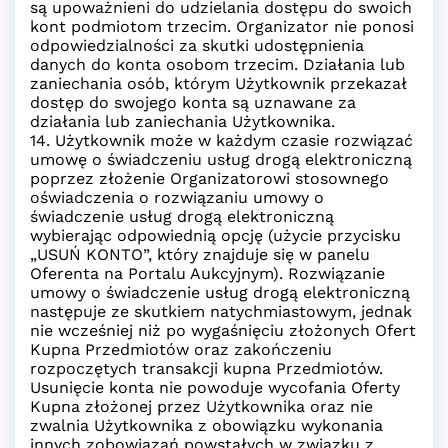
są upoważnieni do udzielania dostępu do swoich
kont podmiotom trzecim. Organizator nie ponosi
odpowiedzialności za skutki udostępnienia
danych do konta osobom trzecim. Działania lub
zaniechania osób, którym Użytkownik przekazał
dostęp do swojego konta są uznawane za
działania lub zaniechania Użytkownika.
14. Użytkownik może w każdym czasie rozwiązać
umowę o świadczeniu usług drogą elektroniczną
poprzez złożenie Organizatorowi stosownego
oświadczenia o rozwiązaniu umowy o
świadczenie usług drogą elektroniczną
wybierając odpowiednią opcję (użycie przycisku
„USUŃ KONTO”, który znajduje się w panelu
Oferenta na Portalu Aukcyjnym). Rozwiązanie
umowy o świadczenie usług drogą elektroniczną
następuje ze skutkiem natychmiastowym, jednak
nie wcześniej niż po wygaśnięciu złożonych Ofert
Kupna Przedmiotów oraz zakończeniu
rozpoczętych transakcji kupna Przedmiotów.
Usunięcie konta nie powoduje wycofania Oferty
Kupna złożonej przez Użytkownika oraz nie
zwalnia Użytkownika z obowiązku wykonania
innych zobowiązań powstałych w związku z