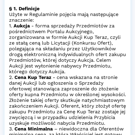
§ 1. Definicje
Użyte w Regulaminie pojęcia mają następujące
znaczenie:
1.
Aukcja
- forma sprzedaży Przedmiotów za
pośrednictwem Portalu Aukcyjnego,
zorganizowana w formie Aukcji Kup Teraz, czyli
ze stałą ceną lub Licytacji (Konkursu Ofert),
polegająca na składaniu przez Użytkowników
drogą elektroniczną indywidualnych ofert zakupu
Przedmiotów, której dotyczy Aukcja. Celem
Aukcji jest wyłonienie nabywcy Przedmiotu,
którego dotyczy Aukcja.
2.
Cena Kup Teraz
- cena wskazana na stronie
danej Aukcji lub ogłoszenia o Sprzedaży
ofertowej stanowiąca zaproszenie do złożenie
oferty kupna Przedmiotu w określonej wysokości.
Złożenie takiej oferty skutkuje natychmiastowym
zakończeniem Aukcji. Oferent, który złożył ofertę
zakupu Przedmiotu za Cenę Kup Teraz zostaje jej
zwycięzcą i w przypadku udzielenia Przybicia
uzyskuje możliwość nabycia Przedmiotu.
3.
Cena Minimalna
– niewidoczna dla Oferentów
minimalna cena, za którą Właściciel jest gotowy