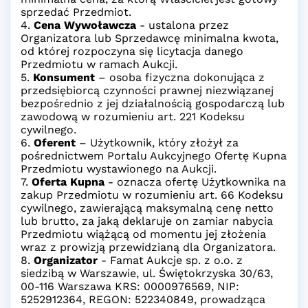
sprzedać Przedmiot.
4.
Cena Wywoławcza
- ustalona przez
Organizatora lub Sprzedawcę minimalna kwota,
od której rozpoczyna się licytacja danego
Przedmiotu w ramach Aukcji.
5.
Konsument
– osoba fizyczna dokonująca z
przedsiębiorcą czynności prawnej niezwiązanej
bezpośrednio z jej działalnością gospodarczą lub
zawodową w rozumieniu art. 221 Kodeksu
cywilnego.
6.
Oferent
– Użytkownik, który złożył za
pośrednictwem Portalu Aukcyjnego Ofertę Kupna
Przedmiotu wystawionego na Aukcji.
7.
Oferta Kupna
- oznacza ofertę Użytkownika na
zakup Przedmiotu w rozumieniu art. 66 Kodeksu
cywilnego, zawierającą maksymalną cenę netto
lub brutto, za jaką deklaruje on zamiar nabycia
Przedmiotu wiążącą od momentu jej złożenia
wraz z prowizją przewidzianą dla Organizatora.
8.
Organizator
- Famat Aukcje sp. z o.o. z
siedzibą w Warszawie, ul. Świętokrzyska 30/63,
00-116 Warszawa KRS: 0000976569, NIP:
5252912364, REGON: 522340849, prowadząca