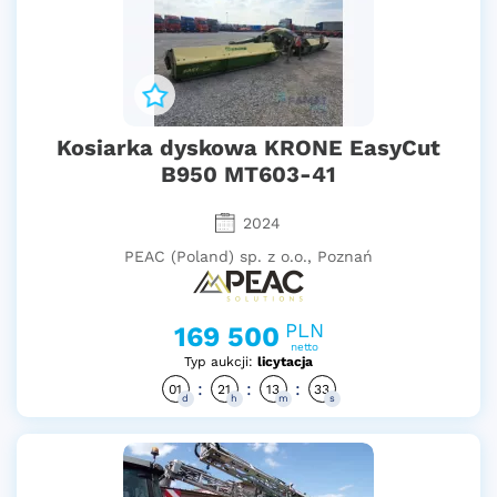
Kosiarka dyskowa KRONE EasyCut
B950 MT603-41
2024
PEAC (Poland) sp. z o.o., Poznań
PLN
169 500
netto
Typ aukcji:
licytacja
:
:
:
01
21
13
32
d
h
m
s