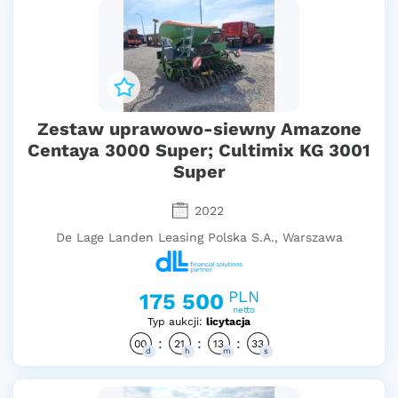
Zestaw uprawowo-siewny Amazone
Centaya 3000 Super; Cultimix KG 3001
Super
2022
De Lage Landen Leasing Polska S.A., Warszawa
PLN
175 500
netto
Typ aukcji:
licytacja
:
:
:
00
21
13
32
d
h
m
s