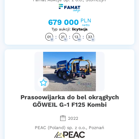
PLN
679 000
netto
Typ aukcji:
licytacja
:
:
:
01
21
13
32
d
h
m
s
Prasoowijarka do bel okrągłych
GÖWEIL G-1 F125 Kombi
2022
PEAC (Poland) sp. z o.o., Poznań