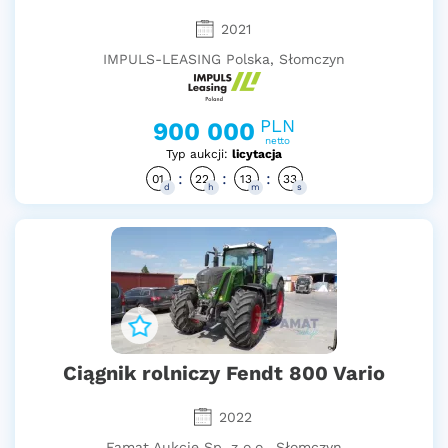
2021
IMPULS-LEASING Polska, Słomczyn
PLN
900 000
netto
Typ aukcji:
licytacja
:
:
:
01
22
13
32
d
h
m
s
Ciągnik rolniczy Fendt 800 Vario
2022
Famat Aukcje Sp. z o.o., Słomczyn