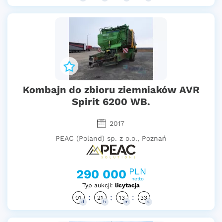
Kombajn do zbioru ziemniaków AVR
Spirit 6200 WB.
2017
PEAC (Poland) sp. z o.o., Poznań
PLN
290 000
netto
Typ aukcji:
licytacja
:
:
:
01
21
13
32
d
h
m
s