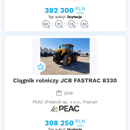
PLN
382 300
netto
Typ aukcji:
licytacja
:
:
:
02
21
13
32
d
h
m
s
Ciągnik rolniczy JCB FASTRAC 8330
2019
PEAC (Poland) sp. z o.o., Poznań
PLN
308 250
netto
Typ aukcji:
licytacja