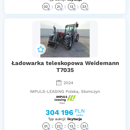
:
:
:
02
21
13
32
d
h
m
s
Ładowarka teleskopowa Weidemann
T7035
2024
IMPULS-LEASING Polska, Słomczyn
PLN
304 196
netto
Typ aukcji:
licytacja
:
:
:
01
22
13
32
d
h
m
s