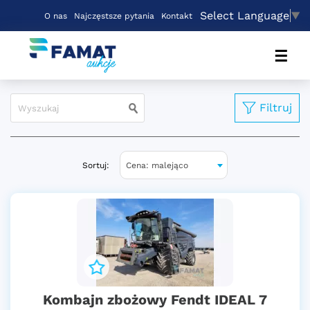
Select Language
▼
O nas
Najczęstsze pytania
Kontakt
☰
Filtruj
Sortuj:
Cena: malejąco
Kombajn zbożowy Fendt IDEAL 7