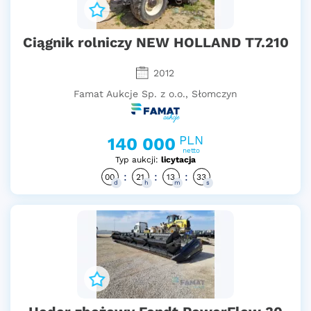
Ciągnik rolniczy NEW HOLLAND T7.210
2012
Famat Aukcje Sp. z o.o., Słomczyn
PLN
140 000
netto
Typ aukcji:
licytacja
:
:
:
00
21
13
32
d
h
m
s