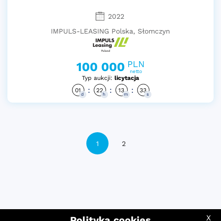
2022
IMPULS-LEASING Polska, Słomczyn
PLN
100 000
netto
Typ aukcji:
licytacja
:
:
:
01
22
13
32
d
h
m
s
1
2
X
Polityka cookies