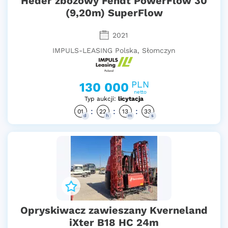
Heder zbożowy Fendt PowerFlow 30
(9,20m) SuperFlow
2021
IMPULS-LEASING Polska, Słomczyn
PLN
130 000
netto
Typ aukcji:
licytacja
:
:
:
01
22
13
32
d
h
m
s
Opryskiwacz zawieszany Kverneland
iXter B18 HC 24m