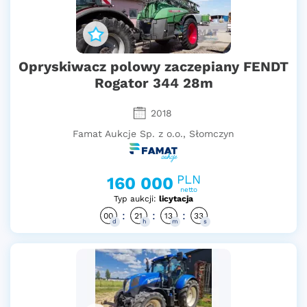
Opryskiwacz polowy zaczepiany FENDT
Rogator 344 28m
2018
Famat Aukcje Sp. z o.o., Słomczyn
PLN
160 000
netto
Typ aukcji:
licytacja
:
:
:
00
21
13
32
d
h
m
s