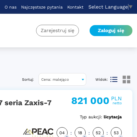
Select Language
▼
O nas
Najczęstsze pytania
Kontakt
Zarejestruj się
Zaloguj się
Sortuj:
Widok:
Cena: malejąco
821 000
PLN
 seria Zaxis-7
netto
Typ aukcji:
licytacja
:
:
:
04
18
52
52