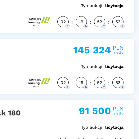
Typ aukcji:
licytacja
:
:
:
02
19
52
52
d
h
m
s
145 324
PLN
netto
Typ aukcji:
licytacja
:
:
:
02
19
52
52
d
h
m
s
91 500
PLN
k 180
netto
Typ aukcji:
licytacja