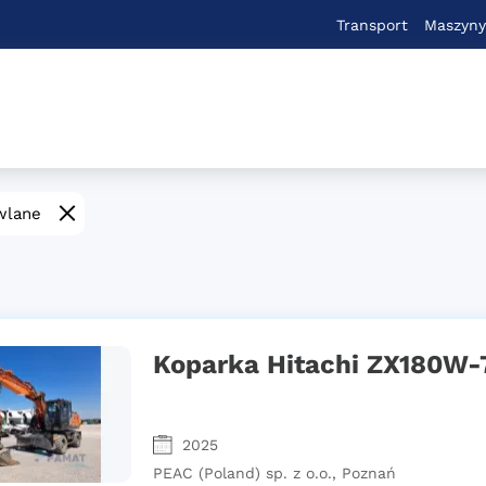
Transport
Maszyny
wlane
Koparka Hitachi ZX180W-7
2025
PEAC (Poland) sp. z o.o., Poznań