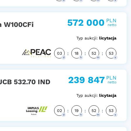
d
h
m
s
572 000
PLN
n W100CFi
netto
Typ aukcji:
licytacja
:
:
:
03
18
52
52
d
h
m
s
239 847
PLN
CB 532.70 IND
netto
Typ aukcji:
licytacja
:
:
:
02
19
52
52
d
h
m
s