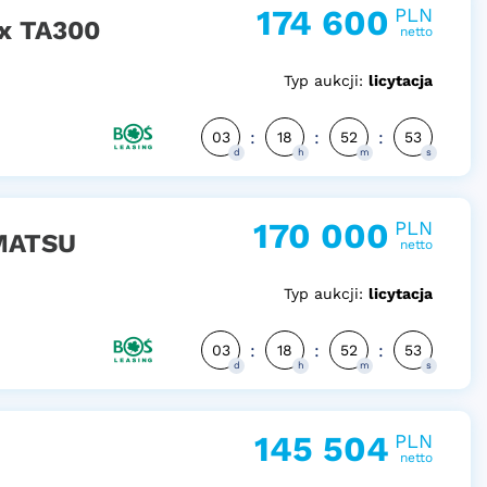
174 600
PLN
x TA300
netto
Typ aukcji:
licytacja
:
:
:
03
18
52
52
d
h
m
s
170 000
PLN
OMATSU
netto
Typ aukcji:
licytacja
:
:
:
03
18
52
52
d
h
m
s
145 504
PLN
netto