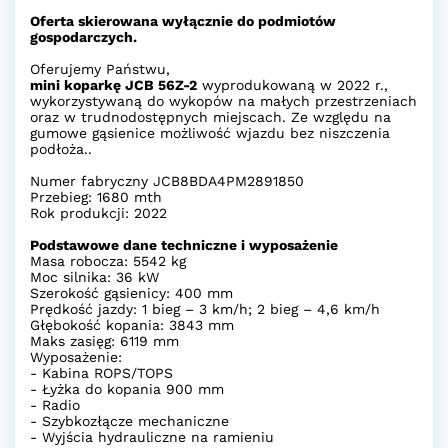
Oferta skierowana wyłącznie do podmiotów
gospodarczych.
Oferujemy Państwu,
mini koparkę JCB 56Z-2
wyprodukowaną w 2022 r.,
wykorzystywaną do wykopów na małych przestrzeniach
oraz w trudnodostępnych miejscach. Ze względu na
gumowe gąsienice możliwość wjazdu bez niszczenia
podłoża..
Numer fabryczny JCB8BDA4PM2891850
Przebieg: 1680 mth
Rok produkcji: 2022
Podstawowe dane techniczne i wyposażenie
Masa robocza: 5542 kg
Moc silnika: 36 kW
Szerokość gąsienicy: 400 mm
Prędkość jazdy: 1 bieg – 3 km/h; 2 bieg – 4,6 km/h
Głębokość kopania: 3843 mm
Maks zasięg: 6119 mm
Wyposażenie:
- Kabina ROPS/TOPS
- Łyżka do kopania 900 mm
- Radio
- Szybkozłącze mechaniczne
- Wyjścia hydrauliczne na ramieniu