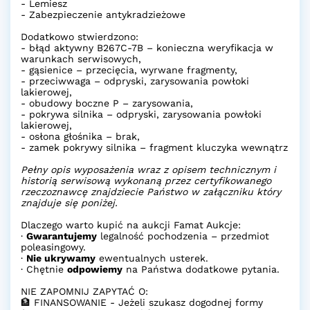
- Lemiesz
- Zabezpieczenie antykradzieżowe
Dodatkowo stwierdzono:
- błąd aktywny B267C-7B – konieczna weryfikacja w
warunkach serwisowych,
- gąsienice – przecięcia, wyrwane fragmenty,
- przeciwwaga – odpryski, zarysowania powłoki
lakierowej,
- obudowy boczne P – zarysowania,
- pokrywa silnika – odpryski, zarysowania powłoki
lakierowej,
- osłona głośnika – brak,
- zamek pokrywy silnika – fragment kluczyka wewnątrz
Pełny opis wyposażenia wraz z opisem technicznym i
historią serwisową wykonaną przez certyfikowanego
rzeczoznawcę znajdziecie Państwo w załączniku który
znajduje się poniżej.
Dlaczego warto kupić na aukcji Famat Aukcje:
·
Gwarantujemy
legalność pochodzenia – przedmiot
poleasingowy.
·
Nie ukrywamy
ewentualnych usterek.
· Chętnie
odpowiemy
na Państwa dodatkowe pytania.
NIE ZAPOMNIJ ZAPYTAĆ O:
🏦 FINANSOWANIE - Jeżeli szukasz dogodnej formy