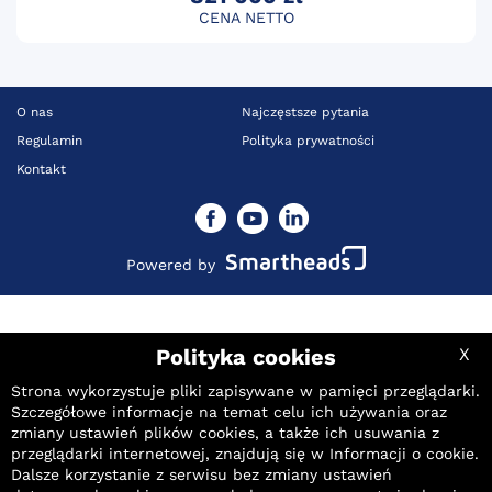
CENA NETTO
O nas
Najczęstsze pytania
Regulamin
Polityka prywatności
Kontakt
Powered by
Polityka cookies
X
Strona wykorzystuje pliki zapisywane w pamięci przeglądarki.
Szczegółowe informacje na temat celu ich używania oraz
Aktualna cena
Twoja maksymalna oferta
zmiany ustawień plików cookies, a także ich usuwania z
PLN
145 504
przeglądarki internetowej, znajdują się w
Informacji o cookie
.
netto
PLN
Najniższa cena z ostatnich 30 dni:
netto
Dalsze korzystanie z serwisu bez zmiany ustawień
145 504 PLN netto