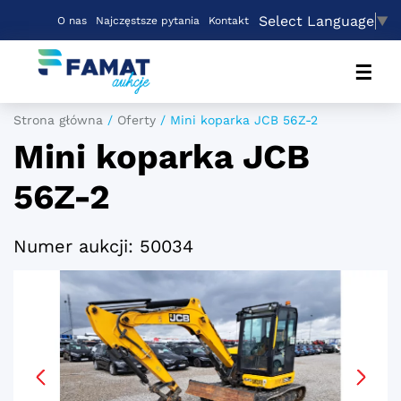
Select Language
▼
O nas
Najczęstsze pytania
Kontakt
☰
Strona główna
/
Oferty
/
Mini koparka JCB 56Z-2
Mini koparka JCB
56Z-2
Numer aukcji: 50034