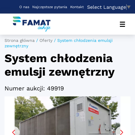
Select Language
▼
O nas
Najczęstsze pytania
Kontakt
☰
Strona główna
/
Oferty
/
System chłodzenia emulsji
zewnętrzny
System chłodzenia
emulsji zewnętrzny
Numer aukcji: 49919