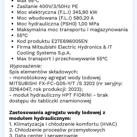
Max 55°C
Zasilanie 400V/3/50Hz PE
Moc elektryczna (F.L.I) 345,90 kW
Moc wbudowana (F.L.I) 580,20 A
Moc hydrauliczna (PSH0) 1,00 MPa
Maksymalna moc transportu i magazynowania
55°C
Kod produktu E27E696005EN
Firma Mitsubishi Electric Hydronics & IT
Cooling Systems S.p.A.
Max transport i przechowywanie 55°C
Wyposażenie:
Spis elementów składowych:
- monoblokowy agregat wody lodowej
MITSUBISHI FX-FC-G05-Y/T /S 3202 (nr seryjny:
32164047, rok produkcji: 2023);
- moduł hydrauliczny HPT FIORINI - brak
dostępu do tabliczki znamionowej
Zastosowania agregatu wody lodowej z
modułem hydraulicznym:
1. Klimatyzacja i chłodzenie komfortu (HVAC)
2. Chłodzenie procesów przemysłowych
3. Data center i serwerownie