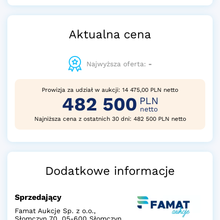
Aktualna cena
Najwyższa oferta:
-
Prowizja za udział w aukcji: 14 475,00 PLN netto
482 500
PLN
netto
Najniższa cena z ostatnich 30 dni: 482 500 PLN netto
Dodatkowe informacje
Sprzedający
Famat Aukcje Sp. z o.o.,
Słomczyn 70, 05-600 Słomczyn