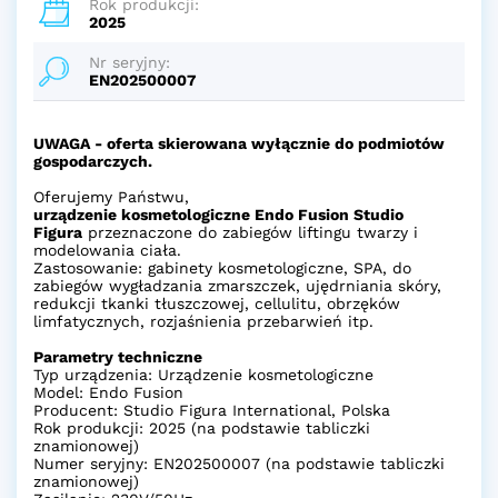
Rok produkcji:
2025
Nr seryjny:
EN202500007
UWAGA - oferta skierowana wyłącznie do podmiotów
gospodarczych.
Oferujemy Państwu,
urządzenie kosmetologiczne Endo Fusion Studio
Figura
przeznaczone do zabiegów liftingu twarzy i
modelowania ciała.
Zastosowanie: gabinety kosmetologiczne, SPA, do
zabiegów wygładzania zmarszczek, ujędrniania skóry,
redukcji tkanki tłuszczowej, cellulitu, obrzęków
limfatycznych, rozjaśnienia przebarwień itp.
Parametry techniczne
Typ urządzenia: Urządzenie kosmetologiczne
Model: Endo Fusion
Producent: Studio Figura International, Polska
Rok produkcji: 2025 (na podstawie tabliczki
znamionowej)
Numer seryjny: EN202500007 (na podstawie tabliczki
znamionowej)