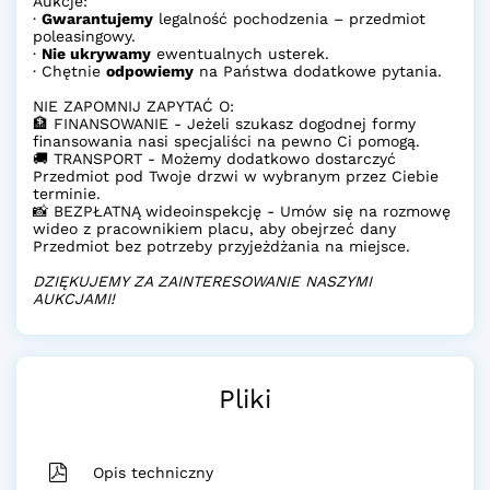
Aukcje:
·
Gwarantujemy
legalność pochodzenia – przedmiot
poleasingowy.
·
Nie ukrywamy
ewentualnych usterek.
· Chętnie
odpowiemy
na Państwa dodatkowe pytania.
NIE ZAPOMNIJ ZAPYTAĆ O:
🏦 FINANSOWANIE - Jeżeli szukasz dogodnej formy
finansowania nasi specjaliści na pewno Ci pomogą.
🚚 TRANSPORT - Możemy dodatkowo dostarczyć
Przedmiot pod Twoje drzwi w wybranym przez Ciebie
terminie.
📸 BEZPŁATNĄ wideoinspekcję - Umów się na rozmowę
wideo z pracownikiem placu, aby obejrzeć dany
Przedmiot bez potrzeby przyjeżdżania na miejsce.
DZIĘKUJEMY ZA ZAINTERESOWANIE NASZYMI
AUKCJAMI!
Pliki
Opis techniczny