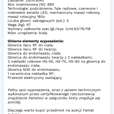
Zasilanie: 230V/50Hz
Moc znamionowa (W): 880
Technologie: podciśnienie, fale radiowe, czerwone i
niebieskie światło LED, mechaniczny masaż rolkowy,
masaż rotacyjny 180o
Liczba głowic zabiegowych (szt.): 5
Waga (kg): 97
Wymiary całkowite szer./gł./wys. (cm):63/76/118
Kolor urządzenia: biały
Główne elementy wyposażenia:
Głowica Vacu RF do ciała;
Głowica Vacu RF do twarzy;
Głowica do endomasażu ciała;
Głowica do endomasażu twarzy z 2 nakładkami;
3 nakładki rolkowe HS-50, HS-70, HS-80 na głowicę do
endomasażu ciała;
Głowica M30 do endomasażu;
1 ceramiczna nakładka RF;
Przewód elektryczny zasilający.
Pełny opis wyposażenia, wraz z opisem technicznym
wykonanym przez certyfikowanego rzeczoznawcę
znajdziecie Państwo w załączniku który znajduje się
poniżej.
Dlaczego warto kupić przedmiot na aukcji Famat