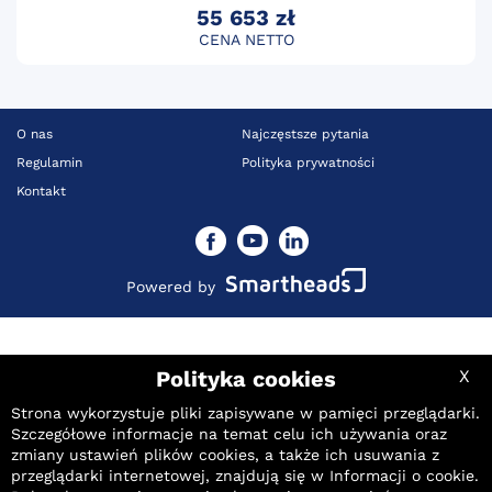
55 653 zł
CENA NETTO
O nas
Najczęstsze pytania
Regulamin
Polityka prywatności
Kontakt
Powered by
Polityka cookies
X
Strona wykorzystuje pliki zapisywane w pamięci przeglądarki.
Szczegółowe informacje na temat celu ich używania oraz
Aktualna cena
Twoja maksymalna oferta
zmiany ustawień plików cookies, a także ich usuwania z
PLN
56 509
przeglądarki internetowej, znajdują się w
Informacji o cookie
.
netto
PLN
Najniższa cena z ostatnich 30 dni:
netto