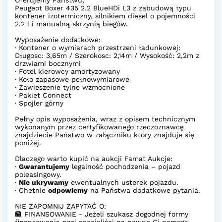
Peugeot Boxer 435 2.2 BlueHDi L3 z zabudową typu
kontener izotermiczny, silnikiem diesel o pojemności
2.2 l i manualną skrzynią biegów.
Wyposażenie dodatkowe:
· Kontener o wymiarach przestrzeni ładunkowej:
Długosc: 3,65m / Szerokosc: 2,14m / Wysokość: 2,2m z
drzwiami bocznymi
· Fotel kierowcy amortyzowany
· Koło zapasowe pełnowymiarowe
· Zawieszenie tylne wzmocnione
· Pakiet Connect
· Spojler górny
Pełny opis wyposażenia, wraz z opisem technicznym
wykonanym przez certyfikowanego rzeczoznawcę
znajdziecie Państwo w załączniku który znajduje się
poniżej.
Dlaczego warto kupić na aukcji Famat Aukcje:
·
Gwarantujemy
legalność pochodzenia – pojazd
poleasingowy.
·
Nie ukrywamy
ewentualnych usterek pojazdu.
· Chętnie
odpowiemy
na Państwa dodatkowe pytania.
NIE ZAPOMNIJ ZAPYTAĆ O:
🏦 FINANSOWANIE - Jeżeli szukasz dogodnej formy
finansowania nasi specjaliści na pewno Ci pomogą.