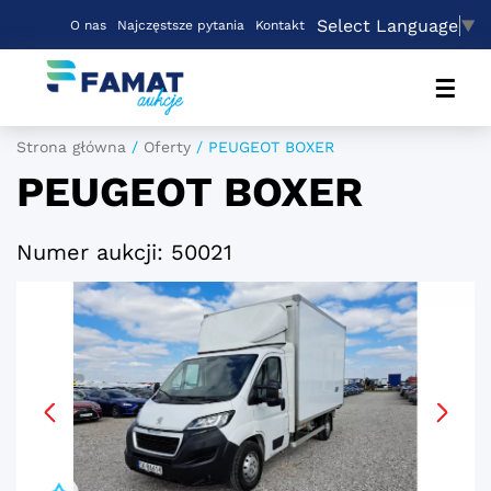
Select Language
▼
O nas
Najczęstsze pytania
Kontakt
☰
Strona główna
/
Oferty
/
PEUGEOT BOXER
PEUGEOT BOXER
Numer aukcji: 50021