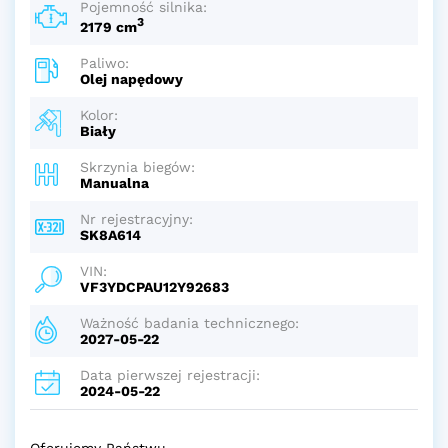
Pojemność silnika:
3
2179 cm
Paliwo:
Olej napędowy
Kolor:
Biały
Skrzynia biegów:
Manualna
Nr rejestracyjny:
SK8A614
VIN:
VF3YDCPAU12Y92683
Ważność badania technicznego:
2027-05-22
Data pierwszej rejestracji:
2024-05-22
Oferujemy Państwu,