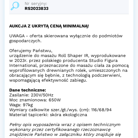
Nr seryjny:
RS2023833
AUKCJA Z UKRYTĄ CENĄ MINIMALNĄ!
UWAGA - oferta skierowana wyłącznie do podmiotów
gospodarczych.
Oferujemy Państwu,
urządzenie do masażu Roll Shaper IR, wyprodukowane
w 2023r. przez polskiego producenta Studio Figura
International, przeznaczone do masażu ciała za pomocą
wyprofilowanych drewnianych rolek, umieszczonych na
obracającym się bębnie, z technologią podczerwieni,
wspomagającą efektywność zabiegu.
Dane techniczne:
Zasilanie: 230V/50Hz
Moc znamionowa: 650W
Waga: 97kg
Wymiary całkowite szer./gł./wys. (cm): 116/68/94
Materiał tapicerki: skóra ekologiczna
Pełny opis wyposażenia wraz z opisem technicznym
wykonany przez certyfikowanego rzeczoznawcę
znajdziecie Państwo w załączniku który znajduje się