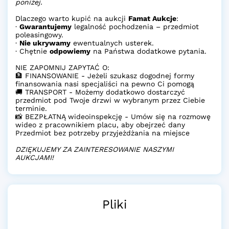
poniżej.
Dlaczego warto kupić na aukcji
Famat Aukcje
:
·
Gwarantujemy
legalność pochodzenia – przedmiot
poleasingowy.
·
Nie ukrywamy
ewentualnych usterek.
· Chętnie
odpowiemy
na Państwa dodatkowe pytania.
NIE ZAPOMNIJ ZAPYTAĆ O:
🏦 FINANSOWANIE - Jeżeli szukasz dogodnej formy
finansowania nasi specjaliści na pewno Ci pomogą
🚚 TRANSPORT - Możemy dodatkowo dostarczyć
przedmiot pod Twoje drzwi w wybranym przez Ciebie
terminie.
📸 BEZPŁATNĄ wideoinspekcję - Umów się na rozmowę
wideo z pracownikiem placu, aby obejrzeć dany
Przedmiot bez potrzeby przyjeżdżania na miejsce
DZIĘKUJEMY ZA ZAINTERESOWANIE NASZYMI
AUKCJAMI!
Pliki