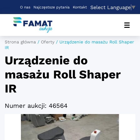
Select Language
▼
O nas
Najczęstsze pytania
Kontakt
☰
Strona główna
/
Oferty
/
Urządzenie do masażu Roll Shaper
IR
Urządzenie do
masażu Roll Shaper
IR
Numer aukcji: 46564