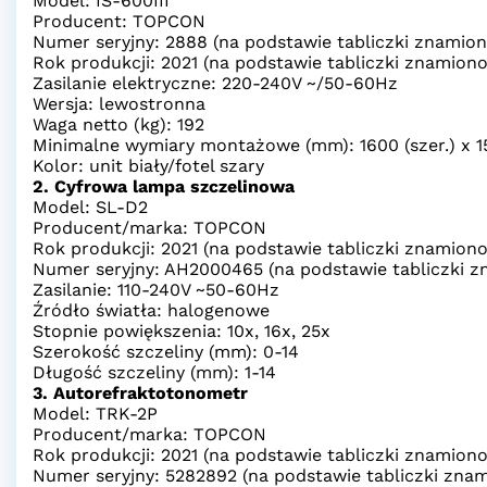
Model: IS-600III
Producent: TOPCON
Numer seryjny: 2888 (na podstawie tabliczki znamio
Rok produkcji: 2021 (na podstawie tabliczki znamion
Zasilanie elektryczne: 220-240V ~/50-60Hz
Wersja: lewostronna
Waga netto (kg): 192
Minimalne wymiary montażowe (mm): 1600 (szer.) x 155
Kolor: unit biały/fotel szary
2. Cyfrowa lampa szczelinowa
Model: SL-D2
Producent/marka: TOPCON
Rok produkcji: 2021 (na podstawie tabliczki znamion
Numer seryjny: AH2000465 (na podstawie tabliczki 
Zasilanie: 110-240V ~50-60Hz
Źródło światła: halogenowe
Stopnie powiększenia: 10x, 16x, 25x
Szerokość szczeliny (mm): 0-14
Długość szczeliny (mm): 1-14
3. Autorefraktotonometr
Model: TRK-2P
Producent/marka: TOPCON
Rok produkcji: 2021 (na podstawie tabliczki znamion
Numer seryjny: 5282892 (na podstawie tabliczki zna