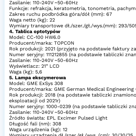
Zasilanie: 110-240V ~50-60Hz
Funkcje: refrakcja, keratometria, tonometria, pachym
Zakres ruchu podbródka góra/dół (mm): 67
Waga netto (kg): 22
Wymiary transportowe dł./szer./gł./wys.(mm): 293/50
4. Tablica optotypów
Model: CC-100 HW6.0
Producent/marka: TOPCON
Rok produkcji: 2021 (przyjęto na podstawie faktury z
Numer seryjny: 111212855 (na podstawie tabliczki zn
Zasilanie: 110-240V ~50-60Hz
Wyświetlacz: 21” LCD
Waga (kg): 5,6
5. Lampa ekscymerowa
Model: GME ExSys 308
Producent/marka: GME German Medical Engineerin
Rok produkcji: 2018 (na podstawie tabliczki znamion
eksploatacji od 2021r)
Numer seryjny: 1000-0239 (na podstawie tabliczki z
Zasilanie: 110-240V ~50-60Hz
Źródło światła: EPL Excimer Pulsed Light
Długość fali (nm): 308
Waga urządzenia (kg): 12
Wymiary urządzenia dł./szer./gł./wys. (cm): 30/30/25