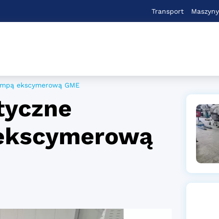
Transport
Maszyny
lampą ekscymerową GME
tyczne
ekscymerową