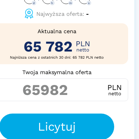
d
h
m
s
Najwyższa oferta:
-
Aktualna cena
65 782
PLN
netto
Najniższa cena z ostatnich 30 dni: 65 782 PLN netto
Twoja maksymalna oferta
PLN
netto
Licytuj