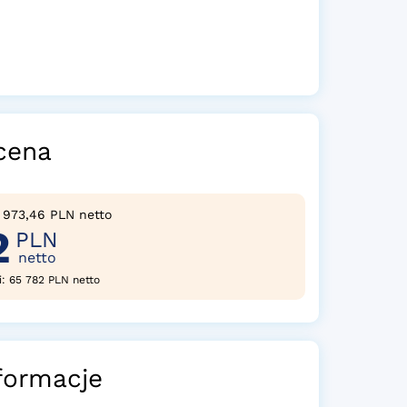
cena
1 973,46 PLN netto
2
PLN
netto
i: 65 782 PLN netto
formacje