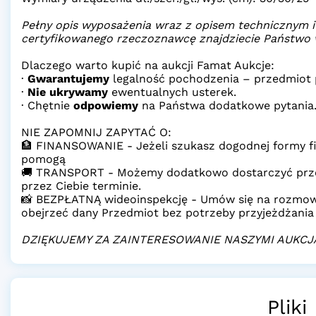
Pełny opis wyposażenia wraz z opisem technicznym i
certyfikowanego rzeczoznawcę znajdziecie Państwo w 
Dlaczego warto kupić na aukcji Famat Aukcje:
·
Gwarantujemy
legalność pochodzenia – przedmiot 
·
Nie ukrywamy
ewentualnych usterek.
· Chętnie
odpowiemy
na Państwa dodatkowe pytania
NIE ZAPOMNIJ ZAPYTAĆ O:
🏦 FINANSOWANIE - Jeżeli szukasz dogodnej formy fi
pomogą
🚚 TRANSPORT - Możemy dodatkowo dostarczyć prz
przez Ciebie terminie.
📸 BEZPŁATNĄ wideoinspekcję - Umów się na rozmow
obejrzeć dany Przedmiot bez potrzeby przyjeżdżania
DZIĘKUJEMY ZA ZAINTERESOWANIE NASZYMI AUKCJ
Pliki