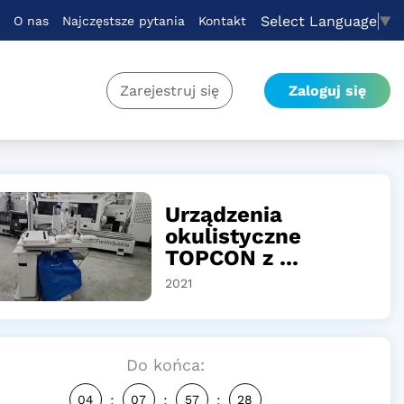
Select Language
▼
O nas
Najczęstsze pytania
Kontakt
Zarejestruj się
Zaloguj się
Urządzenia
okulistyczne
TOPCON z ...
2021
Do końca:
:
:
:
04
07
57
27