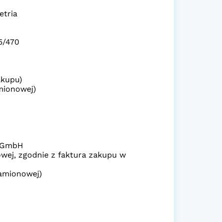
etria
5/470
akupu)
amionowej)
g GmbH
owej, zgodnie z faktura zakupu w
namionowej)