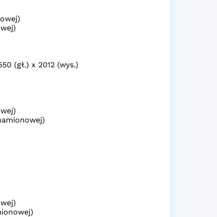
nowej)
owej)
0 (gł.) x 2012 (wys.)
owej)
znamionowej)
owej)
mionowej)