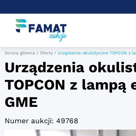
Strona główna
/
Oferty
/
Urządzenia okulistyczne TOPCON z 
Urządzenia okulis
TOPCON z lampą 
GME
Numer aukcji: 49768