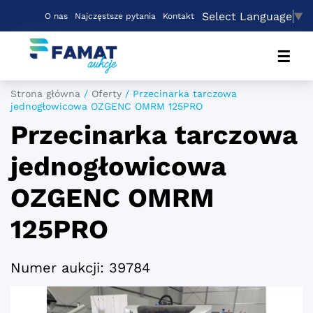
Select Language
▼
O nas
Najczęstsze pytania
Kontakt
☰
Strona główna
/
Oferty
/
Przecinarka tarczowa
jednogłowicowa OZGENC OMRM 125PRO
Przecinarka tarczowa
jednogłowicowa
OZGENC OMRM
125PRO
Numer aukcji: 39784