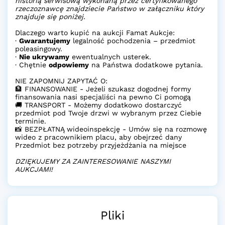
historią serwisową wykonaną przez certyfikowanego
rzeczoznawcę znajdziecie Państwo w załączniku który
znajduje się poniżej.
Dlaczego warto kupić na aukcji Famat Aukcje:
·
Gwarantujemy
legalność pochodzenia – przedmiot
poleasingowy.
·
Nie ukrywamy
ewentualnych usterek.
· Chętnie
odpowiemy
na Państwa dodatkowe pytania.
NIE ZAPOMNIJ ZAPYTAĆ O:
🏦 FINANSOWANIE - Jeżeli szukasz dogodnej formy
finansowania nasi specjaliści na pewno Ci pomogą
🚚 TRANSPORT - Możemy dodatkowo dostarczyć
przedmiot pod Twoje drzwi w wybranym przez Ciebie
terminie.
📸 BEZPŁATNĄ wideoinspekcję - Umów się na rozmowę
wideo z pracownikiem placu, aby obejrzeć dany
Przedmiot bez potrzeby przyjeżdżania na miejsce
DZIĘKUJEMY ZA ZAINTERESOWANIE NASZYMI
AUKCJAMI!
Pliki