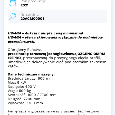
Rok produkcji:
2021
Nr seryjny:
20ACM00001
UWAGA - Aukcja z ukrytą ceną minimalną!
UWAGA - oferta skierowana wyłącznie do podmiotów
gospodarczych.
Oferujemy Państwu,
przecinarkę tarczową jednogłowicową OZGENC OMRM
125PRO
, przeznaczoną do precyzyjnego cięcia profili,
umożliwiając dokonywanie cięć pod szerokim zakresem
kątów.
Dane techniczne maszyny:
Średnica tarczy: 600 mm
Moc: 5 kW
Napięcie: 400 V
Waga: 500 kg
Szerokość: 1000 / 7700 mm
Długość: 7700 mm
Wysokość: 1700 mm
Pełny opis wyposażenia wraz z opisem technicznym i