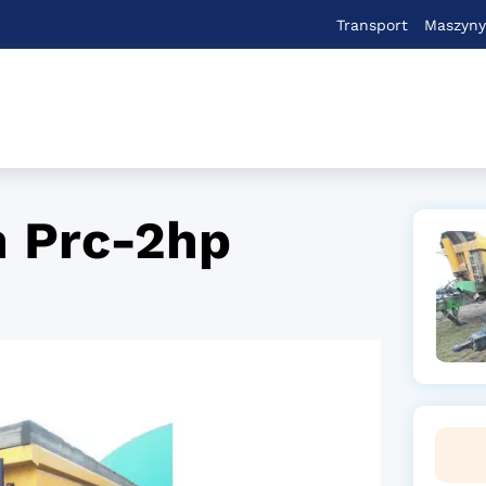
Transport
Maszyny
n Prc-2hp