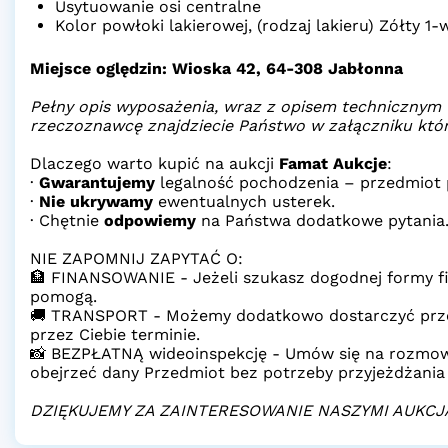
Usytuowanie osi centralne
Kolor powłoki lakierowej, (rodzaj lakieru) Zółty 
Miejsce oględzin: Wioska 42, 64-308 Jabłonna
Pełny opis wyposażenia, wraz z opisem techniczny
rzeczoznawcę znajdziecie Państwo w załączniku który
Dlaczego warto kupić na aukcji
Famat Aukcje
:
·
Gwarantujemy
legalność pochodzenia – przedmiot 
·
Nie ukrywamy
ewentualnych usterek.
· Chętnie
odpowiemy
na Państwa dodatkowe pytania
NIE ZAPOMNIJ ZAPYTAĆ O:
🏦 FINANSOWANIE - Jeżeli szukasz dogodnej formy fi
pomogą.
🚚 TRANSPORT - Możemy dodatkowo dostarczyć prz
przez Ciebie terminie.
📸 BEZPŁATNĄ wideoinspekcję - Umów się na rozmow
obejrzeć dany Przedmiot bez potrzeby przyjeżdżania
DZIĘKUJEMY ZA ZAINTERESOWANIE NASZYMI AUKCJ