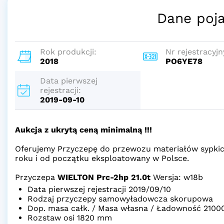
Dane poj
Rok produkcji:
Nr rejestracyjn
2018
PO6YE78
Data pierwszej
rejestracji:
2019-09-10
Aukcja z ukrytą ceną minimalną !!!
Oferujemy Przyczepę do przewozu materiałów sypki
roku i od początku eksploatowany w Polsce.
Przyczepa
WIELTON Prc-2hp 21.0t
Wersja: w18b
Data pierwszej rejestracji 2019/09/10
Rodzaj przyczepy samowyładowcza skorupowa
Dop. masa całk. / Masa własna / Ładowność 21000 
Rozstaw osi 1820 mm