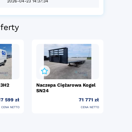
2026-04-23 14:37:34
ferty
L3H2
Naczepa Ciężarowa Kogel
SN24
17 599 zł
71 771 zł
CENA NETTO
CENA NETTO