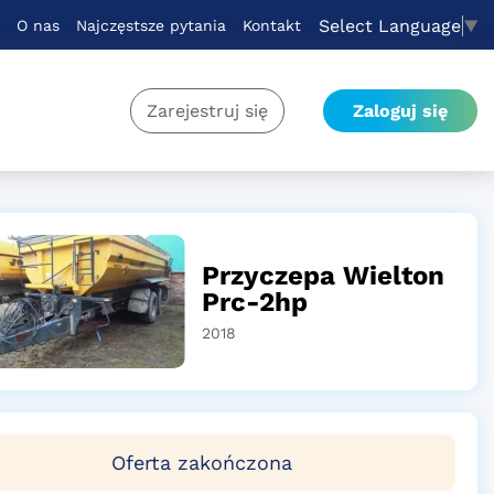
Select Language
▼
O nas
Najczęstsze pytania
Kontakt
Zarejestruj się
Zaloguj się
Przyczepa Wielton
Prc-2hp
2018
Oferta zakończona