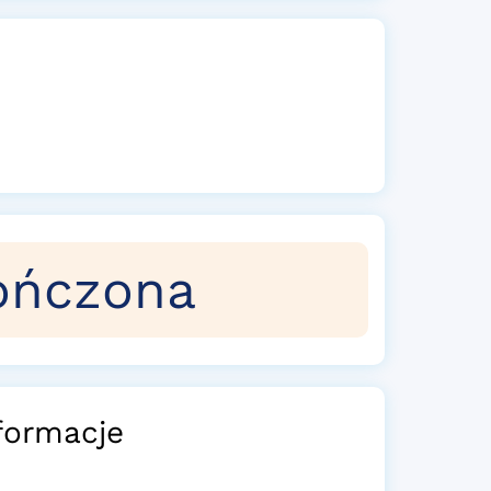
ończona
formacje