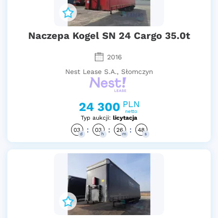
Naczepa Kogel SN 24 Cargo 35.0t
2016
Nest Lease S.A., Słomczyn
PLN
24 300
netto
Typ aukcji:
licytacja
:
:
:
03
03
26
47
d
h
m
s