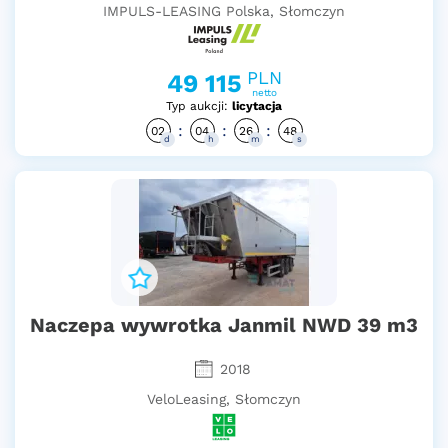
IMPULS-LEASING Polska, Słomczyn
PLN
49 115
netto
Typ aukcji:
licytacja
:
:
:
02
04
26
47
d
h
m
s
Naczepa wywrotka Janmil NWD 39 m3
2018
VeloLeasing, Słomczyn