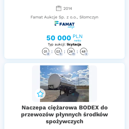
2014
Famat Aukcje Sp. z o.o., Słomczyn
PLN
50 000
netto
Typ aukcji:
licytacja
:
:
:
01
03
26
47
d
h
m
s
Naczepa ciężarowa BODEX do
przewozów płynnych środków
spożywczych