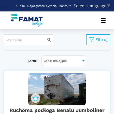
Select Language
▼
O nas
Najczęstsze pytania
Kontakt
☰
Filtruj
Sortuj:
Cena: malejąco
Ruchoma podłoga Benalu Jumboliner