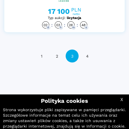
PLN
17 100
netto
Typ aukcji:
licytacja
:
:
:
02
03
26
47
d
h
m
s
1
2
3
4
X
Polityka cookies
Strona wykorzystuje pliki zapisywane w pamięci przeglądarki.
Szczegółowe informacje na temat celu ich używania oraz
zmiany ustawień plików cookies, a także ich usuwania z
przeglądarki internetowej, znajdują się w
Informacji o cookie
.