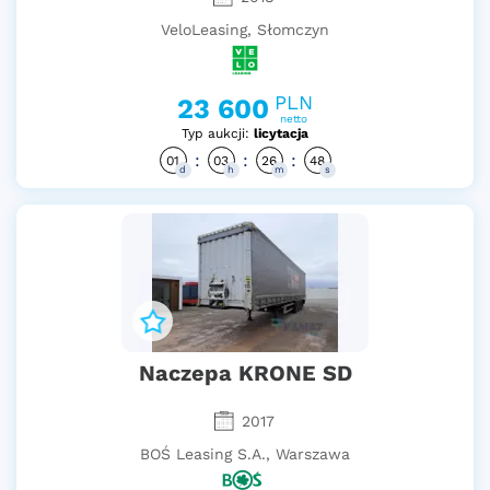
VeloLeasing, Słomczyn
PLN
23 600
netto
Typ aukcji:
licytacja
:
:
:
01
03
26
47
d
h
m
s
Naczepa KRONE SD
2017
BOŚ Leasing S.A., Warszawa