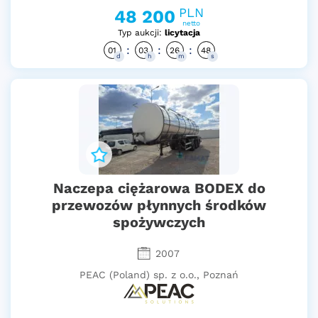
PLN
48 200
netto
Typ aukcji:
licytacja
:
:
:
01
03
26
47
d
h
m
s
Naczepa ciężarowa BODEX do
przewozów płynnych środków
spożywczych
2007
PEAC (Poland) sp. z o.o., Poznań