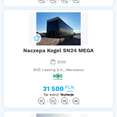
d
h
m
s
Naczepa Kogel SN24 MEGA
2020
BOŚ Leasing S.A., Warszawa
PLN
31 500
netto
Typ aukcji:
licytacja
:
:
:
01
03
26
47
d
h
m
s