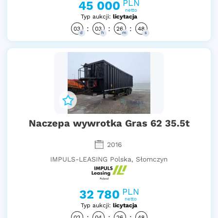
PLN
45 000
netto
Typ aukcji:
licytacja
:
:
:
03
03
26
47
d
h
m
s
Naczepa wywrotka Gras 62 35.5t
2016
IMPULS-LEASING Polska, Słomczyn
PLN
32 780
netto
Typ aukcji:
licytacja
:
:
:
02
04
26
47