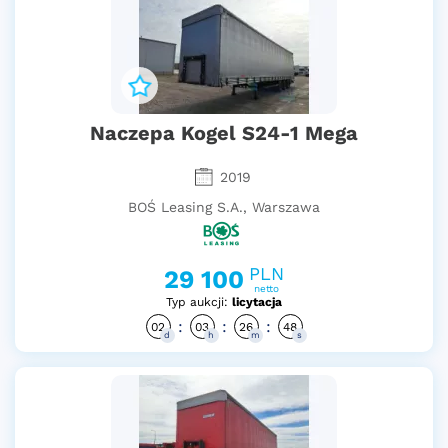
Naczepa Kogel S24-1 Mega
2019
BOŚ Leasing S.A., Warszawa
PLN
29 100
netto
Typ aukcji:
licytacja
:
:
:
02
03
26
47
d
h
m
s