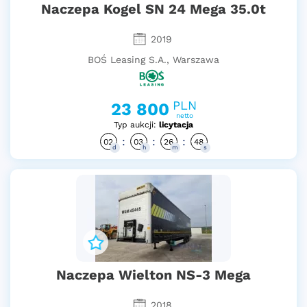
Naczepa Kogel SN 24 Mega 35.0t
2019
BOŚ Leasing S.A., Warszawa
PLN
23 800
netto
Typ aukcji:
licytacja
:
:
:
02
03
26
47
d
h
m
s
Naczepa Wielton NS-3 Mega
2018