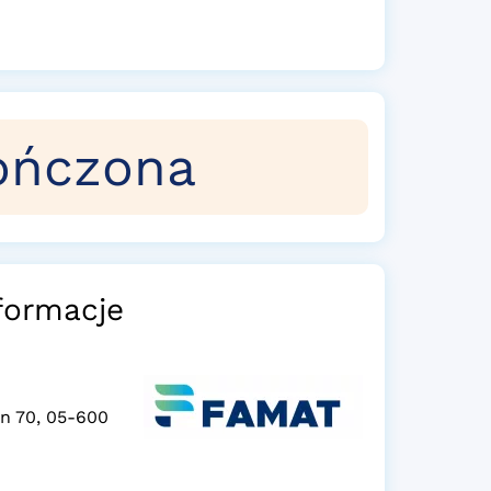
ończona
formacje
yn 70, 05-600