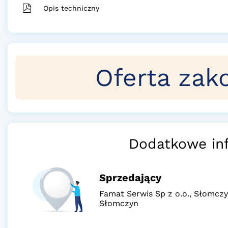
Opis techniczny
Oferta zak
Dodatkowe in
Sprzedający
Famat Serwis Sp z o.o., Słomcz
Słomczyn