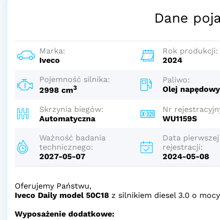
Dane poj
Marka:
Rok produkcji:
Iveco
2024
Pojemność silnika:
Paliwo:
3
Olej napędow
2998 cm
Skrzynia biegów:
Nr rejestracyjn
Automatyczna
WU1159S
Ważność badania
Data pierwszej
technicznego:
rejestracji:
2027-05-07
2024-05-08
Oferujemy Państwu,
Iveco Daily model 50C18
z silnikiem diesel 3.0 o m
Wyposażenie dodatkowe: