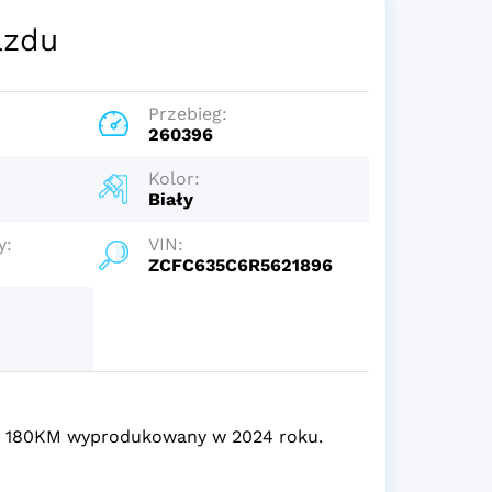
azdu
Przebieg:
260396
Kolor:
y
Biały
y:
VIN:
ZCFC635C6R5621896
ocy 180KM wyprodukowany w 2024 roku.