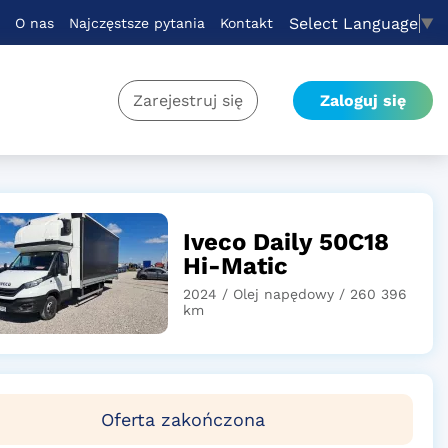
Select Language
▼
O nas
Najczęstsze pytania
Kontakt
Zarejestruj się
Zaloguj się
Iveco Daily 50C18
Hi-Matic
2024 / Olej napędowy / 260 396
km
Oferta zakończona