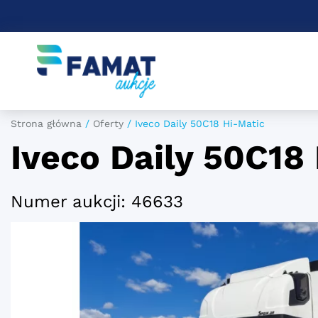
Strona główna
/
Oferty
/
Iveco Daily 50C18 Hi-Matic
Iveco Daily 50C18
Numer aukcji: 46633